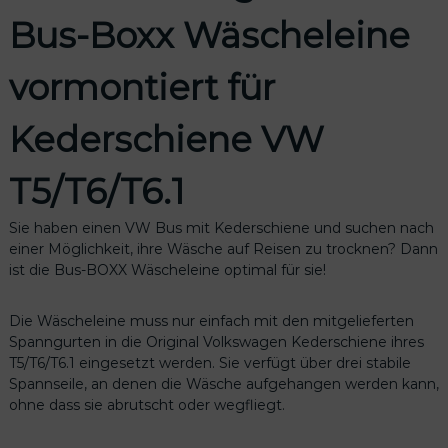
e
Bus-Boxx Wäscheleine
v
o
vormontiert für
r
m
o
Kederschiene VW
n
t
T5/T6/T6.1
i
e
Sie haben einen VW Bus mit Kederschiene und suchen nach
r
einer Möglichkeit, ihre Wäsche auf Reisen zu trocknen? Dann
t
ist die Bus-BOXX Wäscheleine optimal für sie!
f
ü
r
Die Wäscheleine muss nur einfach mit den mitgelieferten
K
Spanngurten in die Original Volkswagen Kederschiene ihres
e
T5/T6/T6.1 eingesetzt werden. Sie verfügt über drei stabile
d
Spannseile, an denen die Wäsche aufgehangen werden kann,
e
ohne dass sie abrutscht oder wegfliegt.
r
s