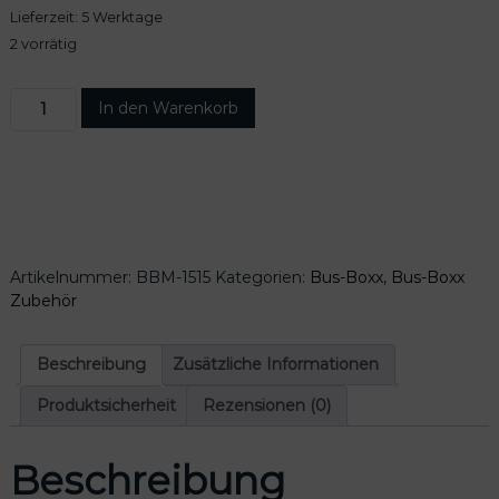
Lieferzeit:
5 Werktage
2 vorrätig
B
In den Warenkorb
u
s
-
B
o
x
x
Artikelnummer:
BBM-1515
Kategorien:
Bus-Boxx
,
Bus-Boxx
W
Zubehör
ä
s
c
Beschreibung
Zusätzliche Informationen
h
e
Produktsicherheit
Rezensionen (0)
l
e
Beschreibung
i
n