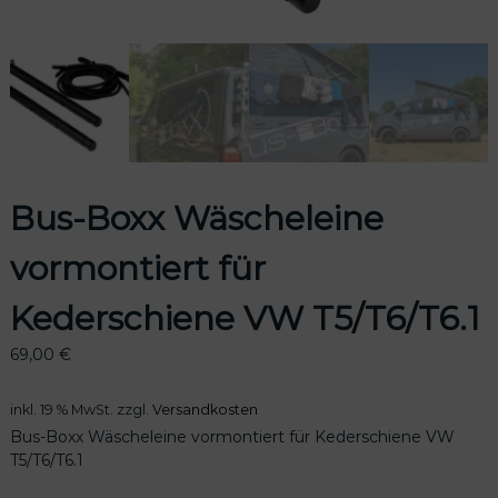
odus
Bus-Boxx Wäscheleine
vormontiert für
dus
Kederschiene VW T5/T6/T6.1
69,00
€
inkl. 19 % MwSt.
zzgl.
Versandkosten
Bus-Boxx Wäscheleine vormontiert für Kederschiene VW
T5/T6/T6.1