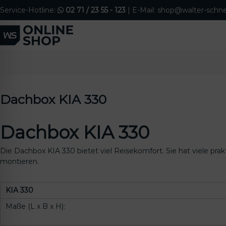
S
Service-Hotline:
02 71 / 23 55 - 123
| E-Mail: shop@walter-schne
k
i
p
t
o
c
o
n
Dachbox KIA 330
t
e
n
Dachbox KIA 330
t
Die Dachbox KIA 330 bietet viel Reisekomfort. Sie hat viele pra
montieren.
KIA 330
ehinderten-Modus
Maße (L x B x H):