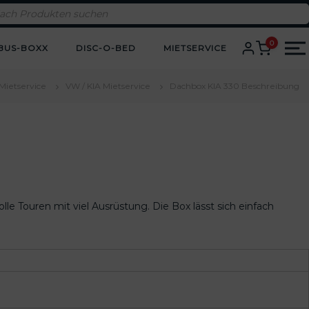
0
BUS-BOXX
DISC-O-BED
MIETSERVICE
Mietservice
VW / KIA Mietservice
Dachbox KIA 330 Beschreibung
le Touren mit viel Ausrüstung. Die Box lässt sich einfach