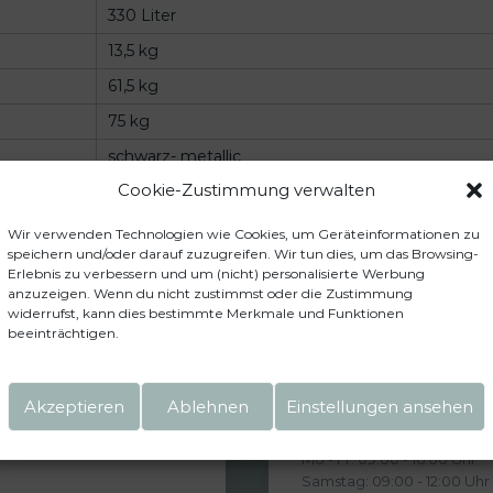
330 Liter
13,5 kg
61,5 kg
75 kg
schwarz- metallic
Cookie-Zustimmung verwalten
Zurück zum Mietservice
Wir verwenden Technologien wie Cookies, um Geräteinformationen zu
speichern und/oder darauf zuzugreifen. Wir tun dies, um das Browsing-
Erlebnis zu verbessern und um (nicht) personalisierte Werbung
anzuzeigen. Wenn du nicht zustimmst oder die Zustimmung
widerrufst, kann dies bestimmte Merkmale und Funktionen
beeinträchtigen.
BÜROZEITEN
Akzeptieren
Ablehnen
Einstellungen ansehen
Mo - Fr: 09:00 - 16:00 Uhr
Samstag: 09:00 - 12:00 Uhr