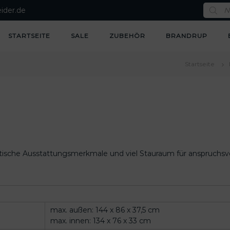
P
ider.de
r
o
d
u
STARTSEITE
SALE
ZUBEHÖR
BRANDRUP
c
t
s
s
Startseite
e
a
r
c
h
ktische Ausstattungsmerkmale und viel Stauraum für anspruchsvol
max. außen: 144 x 86 x 37,5 cm
max. innen: 134 x 76 x 33 cm