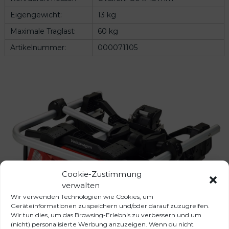
Eigengewicht:
13 kg
Maximale Traglast:
60 kg
Artikelnummer:
000071105
Cookie-Zustimmung
verwalten
Wir verwenden Technologien wie Cookies, um
Geräteinformationen zu speichern und/oder darauf zuzugreifen.
Wir tun dies, um das Browsing-Erlebnis zu verbessern und um
(nicht) personalisierte Werbung anzuzeigen. Wenn du nicht