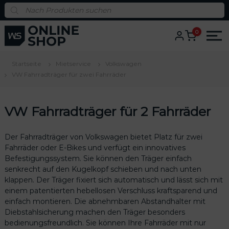
S
P
r
k
o
i
d
0
u
p
c
t
t
s
o
s
Startseite
Mietservice
Volkswagen
c
e
VW Fahrradträger für zwei Fahrräder
a
o
r
n
c
h
t
VW Fahrradträger für 2 Fahrräder
e
n
t
Der Fahrradträger von Volkswagen bietet Platz für zwei
Fahrräder oder E-Bikes und verfügt ein innovatives
Befestigungssystem. Sie können den Träger einfach
senkrecht auf den Kugelkopf schieben und nach unten
klappen. Der Träger fixiert sich automatisch und lässt sich mit
einem patentierten hebellosen Verschluss kraftsparend und
einfach montieren. Die abnehmbaren Abstandhalter mit
us
Diebstahlsicherung machen den Träger besonders
bedienungsfreundlich. Sie können Ihre Fahrräder mit nur