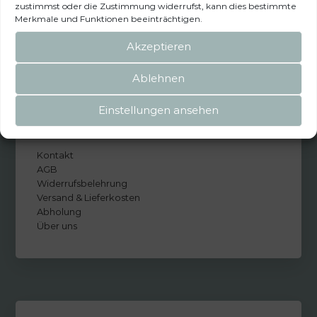
zustimmst oder die Zustimmung widerrufst, kann dies bestimmte
Zurück zum Mietservice
Merkmale und Funktionen beeinträchtigen.
Akzeptieren
Ablehnen
Einstellungen ansehen
INFORMATIONEN
Kontakt
AGB
Widerrufsbelehrung
Versand & Lieferkosten
Abholung
Über uns