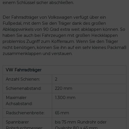
einem Schlüssel sicher abschließen.
Der Fahrradträger von Volkswagen verfügt über ein
Fußpedal, mit dem Sie den Träger dank des großen
Abklappwinkels von 90 Grad extra weit abklappen können. So
odus
haben Sie auch bei Fahrzeugen mit großen Heckklappen
problemlos Zugriff zum Kofferraum. Wenn Sie den Träger
nicht benötigen, können Sie ihn auf ein sehr kleines Packmaß
zusammenklappen und verstauen.
VW Fahrradträger
Anzahl Schienen:
2
dus
Schienenabstand:
220 mm
Maximaler
1.300 mm
Achsabstand:
Radschienenbreite:
65 mm
Spannbarer
bis 75 mm Rundrohr oder
Rohrdurchmesser:
Ovalrohr 80 x 45 mm