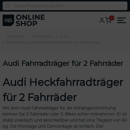
S
P
r
k
o
i
d
0
u
p
c
t
t
s
o
s
Startseite
Mietservice
Audi
c
e
Beschreibung Audi Heckfahrradträger für 2 Fahrräder
a
o
r
n
c
h
t
Audi Fahrradträger für 2 Fahrräder
e
n
t
Audi Heckfahrradträger
für 2 Fahrräder
Mit dem Audi Fahrradträger für die Anhängevorrichtung
können Sie 2 Fahrräder oder E-Bikes sicher mitnehmen. Er ist
us
stabil, praktisch und abschließbar und hat eine Traglast von 60
kg. Die Montage und Demontage ist einfach. Der