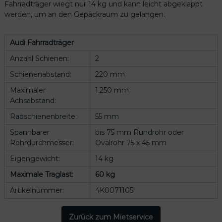
Fahrradträger wiegt nur 14 kg und kann leicht abgeklappt
werden, um an den Gepäckraum zu gelangen.
Audi Fahrradträger
odus
Anzahl Schienen:
2
Schienenabstand:
220 mm
Maximaler
1.250 mm
Achsabstand:
Radschienenbreite:
55 mm
Spannbarer
bis 75 mm Rundrohr oder
dus
Rohrdurchmesser:
Ovalrohr 75 x 45 mm
Eigengewicht:
14 kg
Maximale Traglast:
60 kg
Artikelnummer:
4K0071105
Zurück zum Mietservice