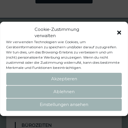
Cookie-Zustimmung
verwalten
INFORMATIONEN
Wir verwenden Technologien wie Cookies, um
Geräteinformationen zu speichern und/oder darauf zuzugreifen.
Wir tun dies, um das Browsing-Erlebnis zu verbessern und um
Kontakt
(nicht) personalisierte Werbung anzuzeigen. Wenn du nicht
AGB
zustimmst oder die Zustimmung widerrufst, kann dies bestimmte
Widerrufsbelehrung
Merkmale und Funktionen beeinträchtigen.
Versand & Lieferkosten
Abholung
Akzeptieren
Über uns
Ablehnen
Einstellungen ansehen
BÜROZEITEN