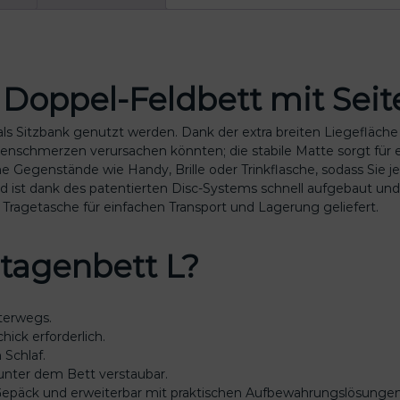
D
o
p
p
Doppel-Feldbett mit Seite
e
l
-
 als Sitzbank genutzt werden. Dank der extra breiten Liegefläch
F
nschmerzen verursachen könnten; die stabile Matte sorgt für 
e
che Gegenstände wie Handy, Brille oder Trinkflasche, sodass Sie j
l
d ist dank des patentierten Disc-Systems schnell aufgebaut und
d
n Tragetasche für einfachen Transport und Lagerung geliefert.
b
e
tagenbett L?
t
t
m
nterwegs.
i
ick erforderlich.
t
 Schlaf.
S
unter dem Bett verstaubar.
e
 Gepäck und erweiterbar mit praktischen Aufbewahrungslösungen
i