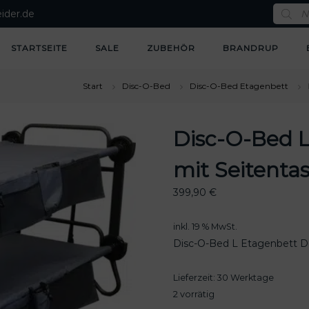
P
ider.de
r
o
d
u
STARTSEITE
SALE
ZUBEHÖR
BRANDRUP
c
t
s
s
Start
Disc-O-Bed
Disc-O-Bed Etagenbett
e
a
r
c
Disc-O-Bed L
h
mit Seitentas
399,90
€
inkl. 19 % MwSt.
Disc-O-Bed L Etagenbett Do
Lieferzeit:
30 Werktage
2 vorrätig