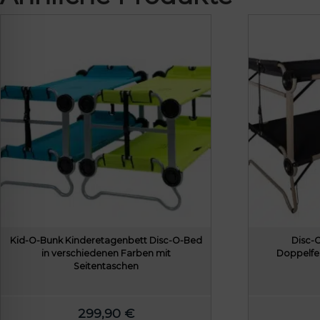
i
P
c
r
h
e
e
i
r
s
P
i
r
s
e
t
i
:
s
7
w
8
a
9
r
,
Kid-O-Bunk Kinderetagenbett Disc-O-Bed
Disc-
:
0
in verschiedenen Farben mit
Doppelfe
Seitentaschen
8
0
0
9
€
299,90
€