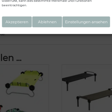
widerrufst, kann dies bestimmte Merkmale und Funktionen
beeinträchtigen.
Akzeptieren
Ablehnen
Einstellungen ansehen
te!
len …