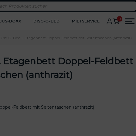
0
BUS-BOXX
DISC-O-BED
MIETSERVICE
Disc-O-Bed L Etagenbett Doppel-Feldbett mit Seitentaschen (anthrazit)
 Etagenbett Doppel-Feldbett
chen (anthrazit)
ppel-Feldbett mit Seitentaschen (anthrazit)