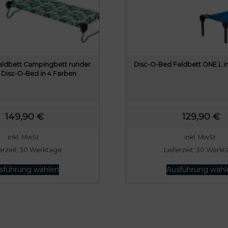
eldbett Campingbett runder
Disc-O-Bed Feldbett ONE L in
Disc-O-Bed in 4 Farben
149,90
€
129,90
€
inkl. MwSt.
inkl. MwSt.
erzeit:
30 Werktage
Lieferzeit:
30 Werkt
D
sführung wählen
Ausführung wähl
i
e
s
e
s
P