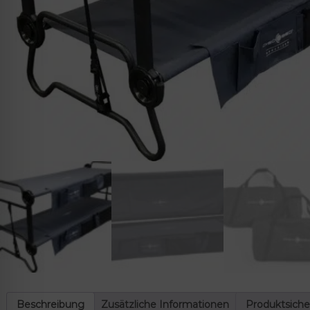
lssicheres Profil
-freundlicher Modus
den-Modus
psie-sicherer Modus
Beschreibung
Zusätzliche Informationen
Produktsiche