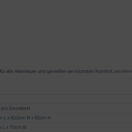
t
e
n
t
a
s
c
h
e
n
(
für alle Abenteuer und genießen sie höchsten Komfort, wo immer
a
n
t
h
r
a
 pro Einzelbett
z
i
 L x 82,5cm B x 92cm H
t
 L x 70cm B
)