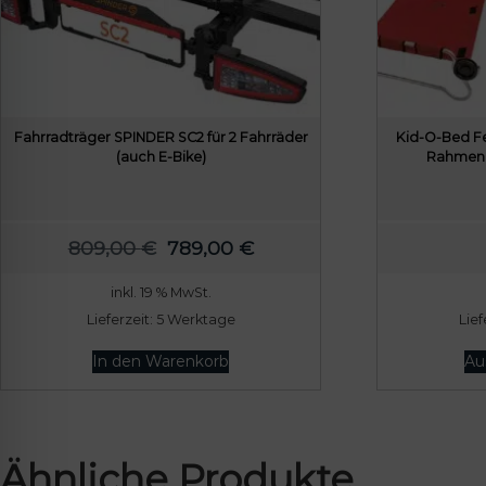
Fahrradträger SPINDER SC2 für 2 Fahrräder
Kid-O-Bed F
(auch E-Bike)
Rahmen 
U
A
809,00
€
789,00
€
r
k
inkl. 19 % MwSt.
s
t
Lieferzeit:
5 Werktage
Lief
p
u
r
e
In den Warenkorb
Au
ü
l
n
l
g
e
Ähnliche Produkte
l
r