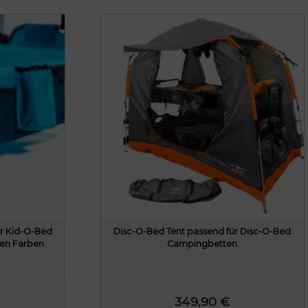
r
o
d
u
k
t
w
e
i
s
t
m
e
h
r
e
er Kid-O-Bed
Disc-O-Bed Tent passend für Disc-O-Bed
r
nen Farben
Campingbetten
e
V
a
r
349,90
€