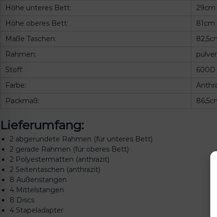
Höhe unteres Bett:
29cm
Höhe oberes Bett:
81cm
Maße Taschen:
82,5c
Rahmen:
pulve
Stoff:
600D 
Farbe:
Anthra
Packmaß:
86,5c
Lieferumfang:
2 abgerundete Rahmen (für unteres Bett)
2 gerade Rahmen (für oberes Bett)
2 Polyestermatten (anthrazit)
2 Seitentaschen (anthrazit)
8 Außenstangen
4 Mittelstangen
8 Discs
4 Stapeladapter