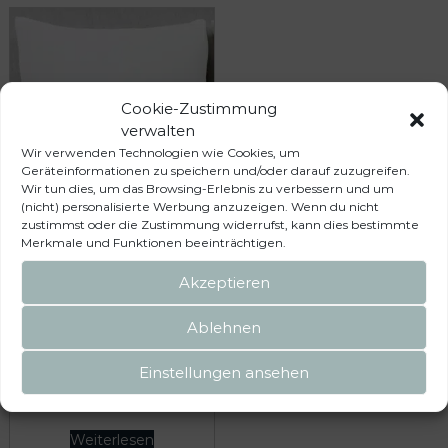
€
Cookie-Zustimmung
verwalten
Wir verwenden Technologien wie Cookies, um
Geräteinformationen zu speichern und/oder darauf zuzugreifen.
Wir tun dies, um das Browsing-Erlebnis zu verbessern und um
(nicht) personalisierte Werbung anzuzeigen. Wenn du nicht
zustimmst oder die Zustimmung widerrufst, kann dies bestimmte
Kissenüberzug Kissen ca. 40
Merkmale und Funktionen beeinträchtigen.
x 40 cm Single-Jersey (50 %
Polyester, 50 % Baumwolle)
Akzeptieren
Ablehnen
18,50
€
Einstellungen ansehen
inkl. 19 % MwSt.
zzgl.
Versandkosten
Weiterlesen