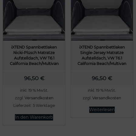
e
e
i
r
s
P
i
r
s
e
t
i
iXTEND Spannbettlaken
iXTEND Spannbettlaken
:
s
Nicki-Plüsch Matratze
Single-Jersey Matratze
Aufstelldach, VW T6.1
Aufstelldach, VW T6.1
6
w
California Beach/Multivan
California Beach/Multivan
3
a
,
r
96,50
€
96,50
€
6
:
inkl. 19 % MwSt.
inkl. 19 % MwSt.
0
7
zzgl.
Versandkosten
zzgl.
Versandkosten
9
Lieferzeit:
5 Werktage
€
,
Weiterlesen
.
5
In den Warenkorb
0