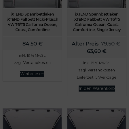
iXTEND Spannbettlaken
iXTEND Spannbettlaken
iXTEND Faltbett Nicki-Plüsch
iXTEND Faltbett VW T6/T5
VW T6/T5 California Ocean,
California Ocean, Coast,
Coast, Comfortline
Comfortline, Single-Jersey
odus
U
84,50
€
Alter Preis:
79,50
€
A
r
63,60
€
inkl. 19 % MwSt.
k
s
zzgl.
Versandkosten
inkl. 19 % MwSt.
t
p
zzgl.
Versandkosten
u
r
Weiterlesen
Lieferzeit:
5 Werktage
dus
e
ü
l
n
In den Warenkorb
l
g
e
l
r
i
P
c
r
h