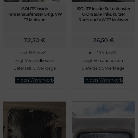
ISOLITE Inside
ISOLITE Inside Seitenfenster
Fahrerhausfenster 5-tlg. VW
C-D-Säule links, kurzer
T7 Multivan
Radstand VW T7 Multivan
odus
112,50
€
26,50
€
inkl. 19 % MwSt.
inkl. 19 % MwSt.
zzgl.
Versandkosten
zzgl.
Versandkosten
Lieferzeit:
5 Werktage
Lieferzeit:
5 Werktage
In den Warenkorb
In den Warenkorb
dus