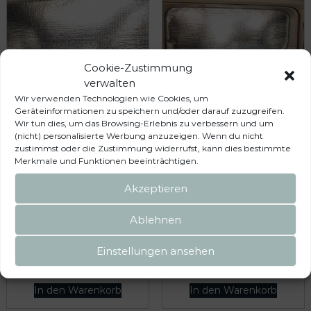
Cookie-Zustimmung
verwalten
Wir verwenden Technologien wie Cookies, um
Geräteinformationen zu speichern und/oder darauf zuzugreifen.
Wir tun dies, um das Browsing-Erlebnis zu verbessern und um
ISOLITE Inside VW T7
ISOLITE Inside VW T7
(nicht) personalisierte Werbung anzuzeigen. Wenn du nicht
Multivan Seitenfenster starr
Multivan Seitenfenster starr
zustimmst oder die Zustimmung widerrufst, kann dies bestimmte
Schiebetür links
Schiebetür rechts
Merkmale und Funktionen beeinträchtigen.
Akzeptieren
34,50
€
34,50
€
Ablehnen
inkl. 19 % MwSt.
inkl. 19 % MwSt.
zzgl.
Versandkosten
zzgl.
Versandkosten
Einstellungen ansehen
Lieferzeit:
5 Werktage
Lieferzeit:
5 Werktage
In den Warenkorb
In den Warenkorb