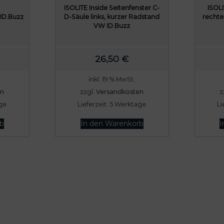
ISOLITE Inside Seitenfenster C-
ISOLI
ID.Buzz
D-Säule links, kurzer Radstand
rechte
VW ID.Buzz
26,50
€
inkl. 19 % MwSt.
en
zzgl.
Versandkosten
z
ge
Lieferzeit:
5 Werktage
Li
b
In den Warenkorb
I