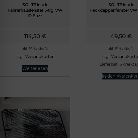
lssicheres Profil
ISOLITE Inside
ISOLITE Inside
Fahrerhausfenster 5-tlg. VW
Heckklappenfenster VW 
ID.Buzz
-freundlicher Modus
114,50
€
49,50
€
den-Modus
inkl. 19 % MwSt.
inkl. 19 % MwSt.
zzgl.
Versandkosten
zzgl.
Versandkost
Lieferzeit:
5 Werkta
Weiterlesen
psie-sicherer Modus
In den Warenkor