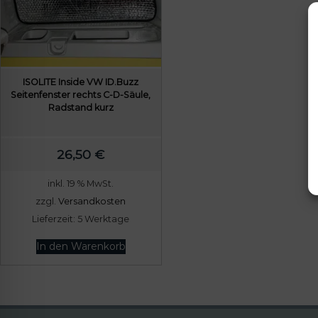
ISOLITE Inside VW ID.Buzz
Seitenfenster rechts C-D-Säule,
Radstand kurz
26,50
€
inkl. 19 % MwSt.
zzgl.
Versandkosten
Lieferzeit:
5 Werktage
In den Warenkorb