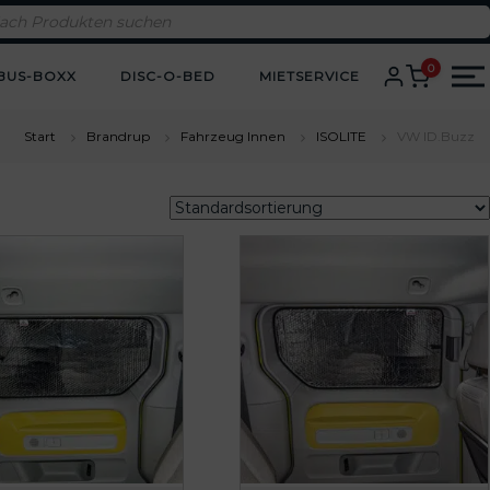
0
BUS-BOXX
DISC-O-BED
MIETSERVICE
Start
Brandrup
Fahrzeug Innen
ISOLITE
VW ID.Buzz