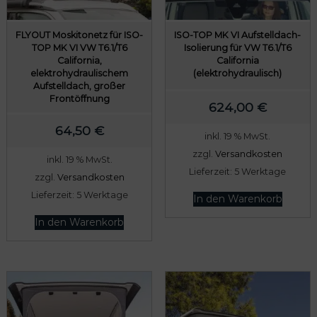
FLYOUT Moskitonetz für ISO-
ISO-TOP MK VI Aufstelldach-
TOP MK VI VW T6.1/T6
Isolierung für VW T6.1/T6
California,
California
elektrohydraulischem
(elektrohydraulisch)
odus
Aufstelldach, großer
Frontöffnung
624,00
€
64,50
€
inkl. 19 % MwSt.
zzgl.
Versandkosten
inkl. 19 % MwSt.
Lieferzeit:
5 Werktage
zzgl.
Versandkosten
dus
Lieferzeit:
5 Werktage
In den Warenkorb
In den Warenkorb